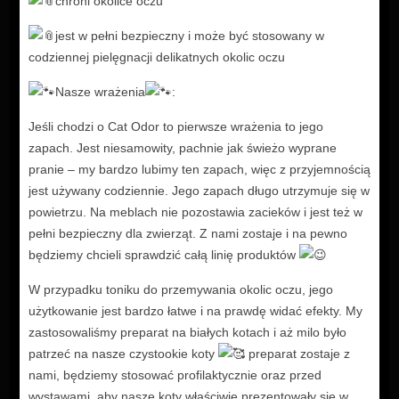
chroni okolice oczu
jest w pełni bezpieczny i może być stosowany w
codziennej pielęgnacji delikatnych okolic oczu
Nasze wrażenia
:
Jeśli chodzi o Cat Odor to pierwsze wrażenia to jego
zapach. Jest niesamowity, pachnie jak świeżo wyprane
pranie – my bardzo lubimy ten zapach, więc z przyjemnością
jest używany codziennie. Jego zapach długo utrzymuje się w
powietrzu. Na meblach nie pozostawia zacieków i jest też w
pełni bezpieczny dla zwierząt. Z nami zostaje i na pewno
będziemy chcieli sprawdzić całą linię produktów
W przypadku toniku do przemywania okolic oczu, jego
użytkowanie jest bardzo łatwe i na prawdę widać efekty. My
zastosowaliśmy preparat na białych kotach i aż milo było
patrzeć na nasze czystookie koty
preparat zostaje z
nami, będziemy stosować profilaktycznie oraz przed
wystawami, aby nasze koty właściwie prezentowały się w